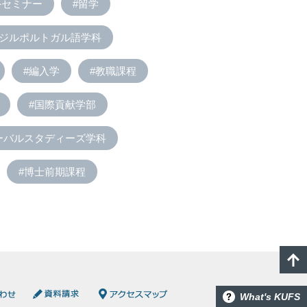
外セミナー
#留学
ラジルポルトガル語学科
#編入学
#教職課程
#国際貢献学部
ーバルスタディーズ学科
#博士前期課程
What's KUFS