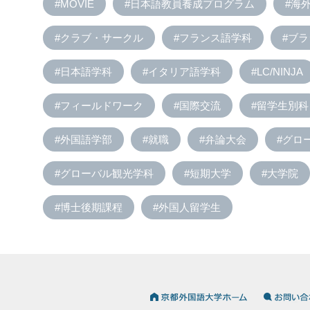
#MOVIE
#日本語教員養成プログラム
#海
#クラブ・サークル
#フランス語学科
#ブ
#日本語学科
#イタリア語学科
#LC/NINJA
#フィールドワーク
#国際交流
#留学生別科
#外国語学部
#就職
#弁論大会
#グロ
#グローバル観光学科
#短期大学
#大学院
#博士後期課程
#外国人留学生