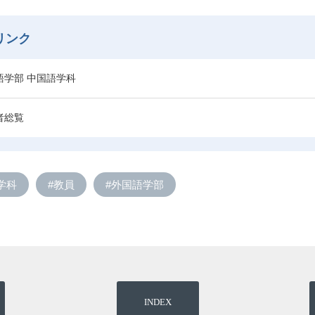
リンク
語学部 中国語学科
者総覧
学科
#教員
#外国語学部
INDEX