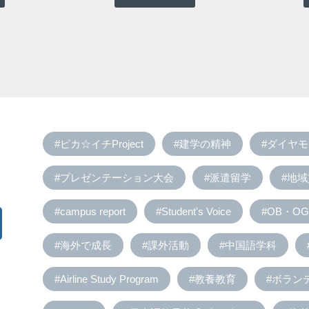
#ピカ☆イチProject
#建学の精神
#ダイヤ
#プレゼンテーション大会
#派遣留学
#地
#campus report
#Student's Voice
#OB・OG 
#海外で成長
#課外活動
#中国語学科
#Airline Study Program
#教養教育
#ボラン