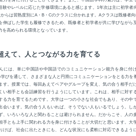
経験やレベルに応じた学修環境にあると感じます。1年次は主に初学者
次からは習熟度別にA・B・Cのクラスに分かれます。Aクラスは既修者向
を伸ばした学生も履修できるため、既修者と初学者が共に学びながら
力を高められる環境となっています。
超えて、人とつながる力を育てる
んには、単に中国語や中国語でのコミュニケーション能力を身に付
の学びを通して、さまざまな人と円滑にコミュニケーションをとる力を
ます。授業では、毎回あえてペアやグループを変え、気の合う相手だ
くい相手とも会話練習を行うようにしています。これは、相手に対す
する力を育てるためです。大学は一つの小さな社会でもあり、その中
出会います。気の合う人もいれば、そうでない人もいるでしょう。し
ず、いろいろな人と関わることは避けられません。だからこそ、人の
相手とも上手に関われる力を身に付けることが大切だと思います。大
おけば、社会に出たときにも、どんな状況にも柔軟に対応できるよう