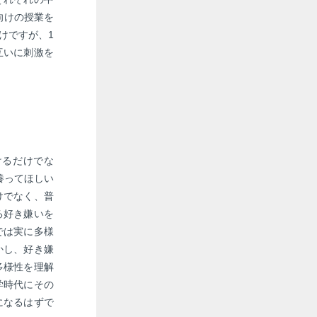
向けの授業を
けですが、1
互いに刺激を
けるだけでな
養ってほしい
けでなく、普
る好き嫌いを
では実に多様
かし、好き嫌
多様性を理解
学時代にその
になるはずで