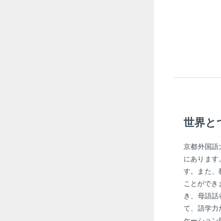
世界と
京都外国語
にあります
す。また、
ことができ
き、母語話
て、語学力
ケーション