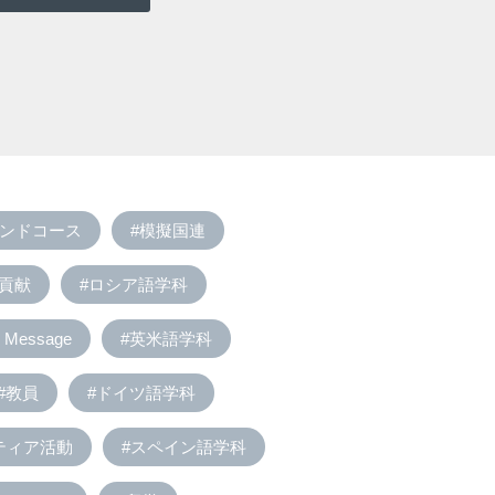
モンドコース
#模擬国連
域貢献
#ロシア語学科
Message
#英米語学科
#教員
#ドイツ語学科
ティア活動
#スペイン語学科