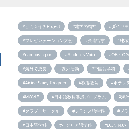
#ピカ☆イチProject
#建学の精神
#ダイヤ
#プレゼンテーション大会
#派遣留学
#地
#campus report
#Student's Voice
#OB・OG 
#海外で成長
#課外活動
#中国語学科
#Airline Study Program
#教養教育
#ボラン
#MOVIE
#日本語教員養成プログラム
#海
#クラブ・サークル
#フランス語学科
#ブ
#日本語学科
#イタリア語学科
#LC/NINJA