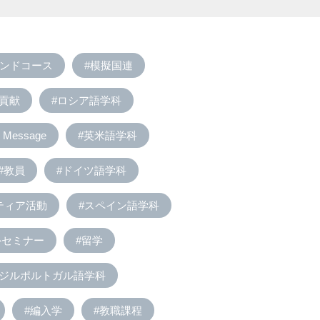
モンドコース
#模擬国連
域貢献
#ロシア語学科
Message
#英米語学科
#教員
#ドイツ語学科
ティア活動
#スペイン語学科
外セミナー
#留学
ラジルポルトガル語学科
#編入学
#教職課程