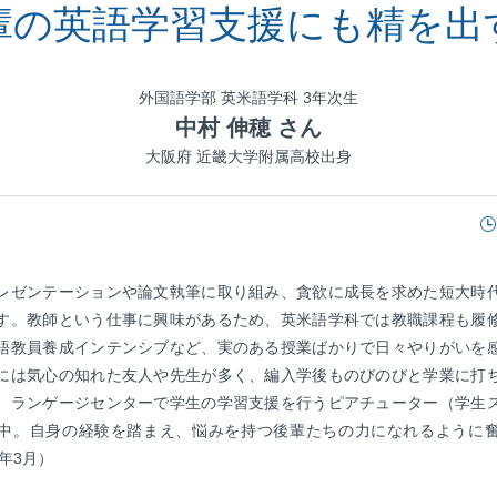
輩の英語学習支援にも精を出
外国語学部 英米語学科 3年次生
中村 伸穂 さん
大阪府 近畿大学附属高校出身
レゼンテーションや論文執筆に取り組み、貪欲に成長を求めた短大時
す。教師という仕事に興味があるため、英米語学科では教職課程も履
語教員養成インテンシブなど、実のある授業ばかりで日々やりがいを
には気心の知れた友人や先生が多く、編入学後ものびのびと学業に打
、ランゲージセンターで学生の学習支援を行うピアチューター（学生
中。自身の経験を踏まえ、悩みを持つ後輩たちの力になれるように
1年3月）