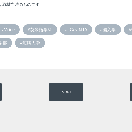
は取材当時のものです
's Voice
#英米語学科
#LC/NINJA
#編入学
学部
#短期大学
INDEX