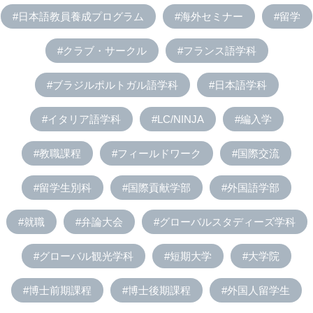
#日本語教員養成プログラム
#海外セミナー
#留学
#クラブ・サークル
#フランス語学科
#ブラジルポルトガル語学科
#日本語学科
#イタリア語学科
#LC/NINJA
#編入学
#教職課程
#フィールドワーク
#国際交流
#留学生別科
#国際貢献学部
#外国語学部
#就職
#弁論大会
#グローバルスタディーズ学科
#グローバル観光学科
#短期大学
#大学院
#博士前期課程
#博士後期課程
#外国人留学生