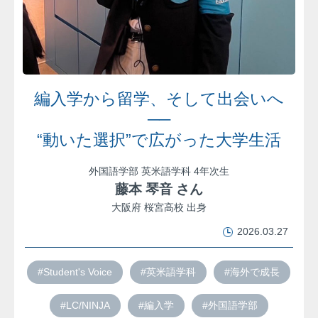
編入学から留学、そして出会いへ
──
“動いた選択”で広がった大学生活
外国語学部 英米語学科 4年次生
藤本 琴音 さん
大阪府 桜宮高校 出身
2026.03.27
#Student's Voice
#英米語学科
#海外で成長
#LC/NINJA
#編入学
#外国語学部