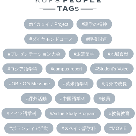
#ピカ☆イチProject
#建学の精神
#ダイヤモンドコース
#模擬国連
#プレゼンテーション大会
#派遣留学
#地域貢献
#ロシア語学科
#campus report
#Student's Voice
#OB・OG Message
#英米語学科
#海外で成長
#課外活動
#中国語学科
#教員
#ドイツ語学科
#Airline Study Program
#教養教育
#ボランティア活動
#スペイン語学科
#MOVIE