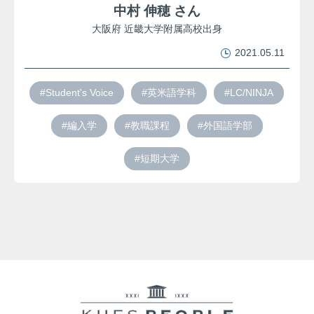
中村 伸穂 さん
大阪府 近畿大学附属高校出身
2021.05.11
#Student's Voice
#英米語学科
#LC/NINJA
#編入学
#教職課程
#外国語学部
#短期大学