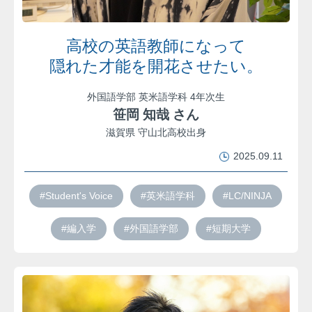
高校の英語教師になって
隠れた才能を開花させたい。
外国語学部 英米語学科 4年次生
笹岡 知哉 さん
滋賀県 守山北高校出身
2025.09.11
#Student's Voice
#英米語学科
#LC/NINJA
#編入学
#外国語学部
#短期大学