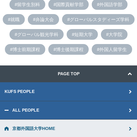
#留学生別科
#国際貢献学部
#外国語学部
#就職
#弁論大会
#グローバルスタディーズ学科
#グローバル観光学科
#短期大学
#大学院
#博士前期課程
#博士後期課程
#外国人留学生
PAGE TOP
KUFS PEOPLE
ALL PEOPLE
京都外国語大学HOME