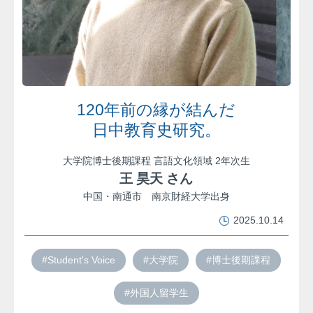
120年前の縁が結んだ
日中教育史研究。
大学院博士後期課程 言語文化領域 2年次生
王 昊天 さん
中国・南通市 南京財経大学出身
2025.10.14
#Student's Voice
#大学院
#博士後期課程
#外国人留学生