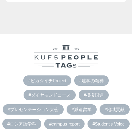
#ピカ☆イチProject
#建学の精神
#ダイヤモンドコース
#模擬国連
#プレゼンテーション大会
#派遣留学
#地域貢献
#ロシア語学科
#campus report
#Student's Voice