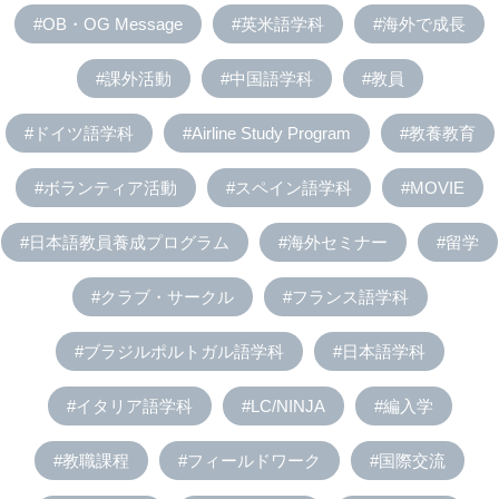
#OB・OG Message
#英米語学科
#海外で成長
#課外活動
#中国語学科
#教員
#ドイツ語学科
#Airline Study Program
#教養教育
#ボランティア活動
#スペイン語学科
#MOVIE
#日本語教員養成プログラム
#海外セミナー
#留学
#クラブ・サークル
#フランス語学科
#ブラジルポルトガル語学科
#日本語学科
#イタリア語学科
#LC/NINJA
#編入学
#教職課程
#フィールドワーク
#国際交流