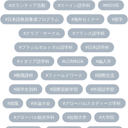
#ボランティア活動
#スペイン語学科
#MOVIE
#日本語教員養成プログラム
#海外セミナー
#留学
#クラブ・サークル
#フランス語学科
#ブラジルポルトガル語学科
#日本語学科
#イタリア語学科
#LC/NINJA
#編入学
#教職課程
#フィールドワーク
#国際交流
#留学生別科
#国際貢献学部
#外国語学部
#就職
#弁論大会
#グローバルスタディーズ学科
#グローバル観光学科
#短期大学
#大学院