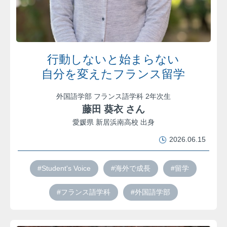
行動しないと始まらない
自分を変えたフランス留学
外国語学部 フランス語学科 2年次生
藤田 葵衣 さん
愛媛県 新居浜南高校 出身
2026.06.15
#Student's Voice
#海外で成長
#留学
#フランス語学科
#外国語学部