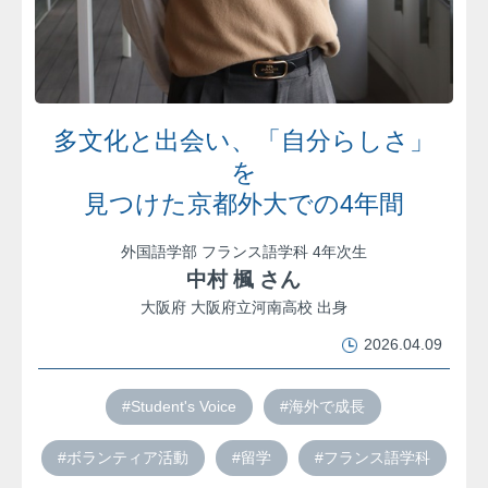
多文化と出会い、「自分らしさ」
を
見つけた京都外大での4年間
外国語学部 フランス語学科 4年次生
中村 楓 さん
大阪府 大阪府立河南高校 出身
2026.04.09
#Student's Voice
#海外で成長
#ボランティア活動
#留学
#フランス語学科