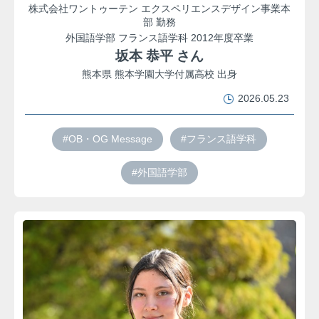
株式会社ワントゥーテン エクスペリエンスデザイン事業本
部 勤務
外国語学部 フランス語学科 2012年度卒業
坂本 恭平 さん
熊本県 熊本学園大学付属高校 出身
2026.05.23
#OB・OG Message
#フランス語学科
#外国語学部