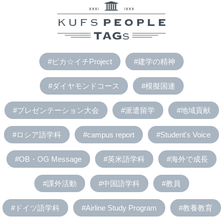
#ピカ☆イチProject
#建学の精神
#ダイヤモンドコース
#模擬国連
#プレゼンテーション大会
#派遣留学
#地域貢献
#ロシア語学科
#campus report
#Student's Voice
#OB・OG Message
#英米語学科
#海外で成長
#課外活動
#中国語学科
#教員
#ドイツ語学科
#Airline Study Program
#教養教育