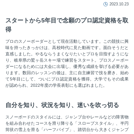
2023.10.23
スタートから5年目で念願のプロ認定資格を取
得
プロのスノーボーダーとして現在活動しています。この競技に興
味を持ったきっかけは、高校時代に見た動画です。面白そうだと
直感しました。やるならうまくなりたいとプロを目指すようにな
り、岐阜県の鷲ヶ岳スキー場で練習をスタート。プロスノーボー
ダーになるためには大会に出場し、優秀な成績を挙げる必要があ
ります。数回のレッスンの後は、主に自主練習で技を磨き、始め
て5年目にして、ついにプロ認定資格を獲得。大学でもその成果
が認められ、2022年度の学長表彰にも選ばれました。
自分を知り、状況を知り、迷いを吹っ切る
スノーボードのスタイルには、ジャンプ台やレールなどの障害物
を組み合わせたコースを滑り降りる「スロープスタイル」、半円
筒状の雪上を滑る「ハーフパイプ」、踏切台から大きくジャンプ