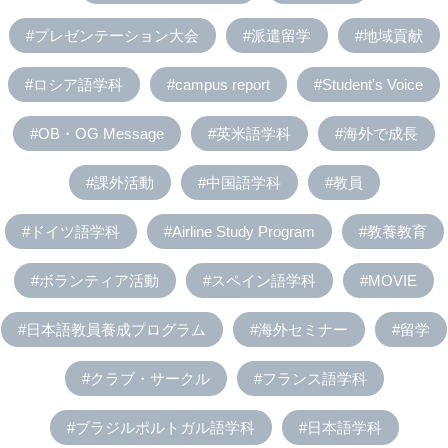
#プレゼンテーション大会
#派遣留学
#地域貢献
#ロシア語学科
#campus report
#Student's Voice
#OB・OG Message
#英米語学科
#海外で成長
#課外活動
#中国語学科
#教員
#ドイツ語学科
#Airline Study Program
#教養教育
#ボランティア活動
#スペイン語学科
#MOVIE
#日本語教員養成プログラム
#海外セミナー
#留学
#クラブ・サークル
#フランス語学科
#ブラジルポルトガル語学科
#日本語学科