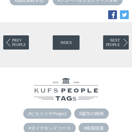
#国際貢献学部
#グローバルスタディーズ学科
PREV
NEXT
INDEX
PEOPLE
PEOPLE
#ピカ☆イチProject
#建学の精神
#ダイヤモンドコース
#模擬国連