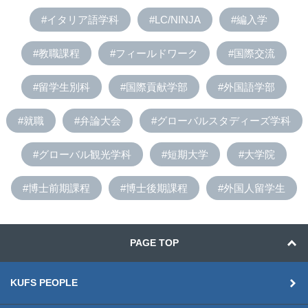
#イタリア語学科
#LC/NINJA
#編入学
#教職課程
#フィールドワーク
#国際交流
#留学生別科
#国際貢献学部
#外国語学部
#就職
#弁論大会
#グローバルスタディーズ学科
#グローバル観光学科
#短期大学
#大学院
#博士前期課程
#博士後期課程
#外国人留学生
PAGE TOP
KUFS PEOPLE