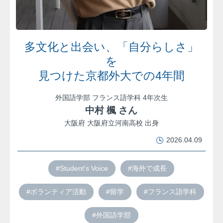
多文化と出会い、「自分らしさ」
を
見つけた京都外大での4年間
外国語学部 フランス語学科 4年次生
中村 楓 さん
大阪府 大阪府立河南高校 出身
2026.04.09
#Student's Voice
#海外で成長
#ボランティア活動
#留学
#フランス語学科
#外国語学部