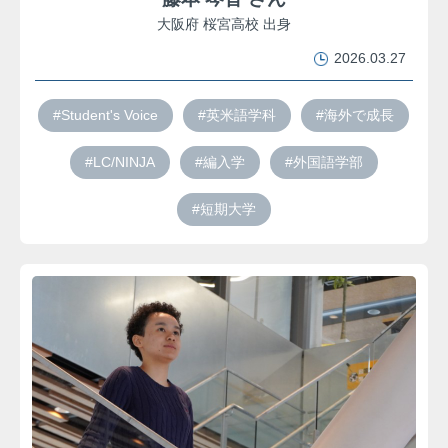
大阪府 桜宮高校 出身
2026.03.27
#Student's Voice
#英米語学科
#海外で成長
#LC/NINJA
#編入学
#外国語学部
#短期大学