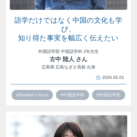
語学だけではなく中国の文化も学
び、
知り得た事実を幅広く伝えたい
外国語学部 中国語学科 2年次生
古中 陸人 さん
広島県 広島なぎさ高校 出身
2026.05.01
#Student's Voice
#中国語学科
#外国語学部