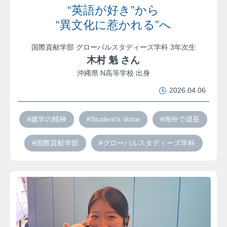
“英語が好き”から
“異文化に惹かれる”へ
国際貢献学部 グローバルスタディーズ学科 3年次生
木村 魁 さん
沖縄県 N高等学校 出身
2026.04.06
#建学の精神
#Student's Voice
#海外で成長
#国際貢献学部
#グローバルスタディーズ学科