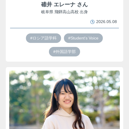
碓井 エレーナ さん
岐阜県 飛騨高山高校 出身
2026.05.08
#ロシア語学科
#Student's Voice
#外国語学部