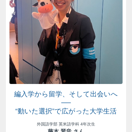
編入学から留学、そして出会いへ
──
“動いた選択”で広がった大学生活
外国語学部 英米語学科 4年次生
藤本 琴音 さん