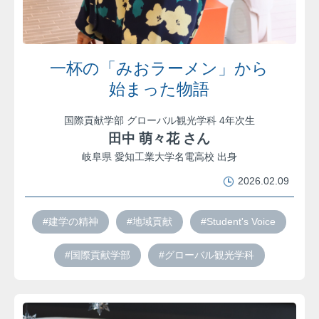
一杯の「みおラーメン」から
始まった物語
国際貢献学部 グローバル観光学科 4年次生
田中 萌々花 さん
岐阜県 愛知工業大学名電高校 出身
2026.02.09
#建学の精神
#地域貢献
#Student's Voice
#国際貢献学部
#グローバル観光学科