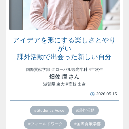
アイデアを形にする楽しさとやり
がい
課外活動で出会った新しい自分
国際貢献学部 グローバル観光学科 4年次生
畑佐 瞳 さん
滋賀県 東大津高校 出身
2026.05.15
#Student's Voice
#課外活動
#フィールドワーク
#国際貢献学部