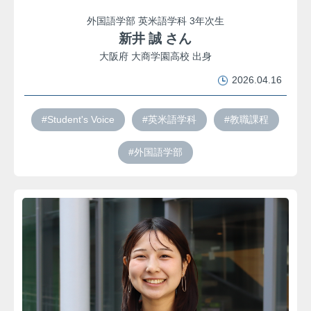
外国語学部 英米語学科 3年次生
新井 誠 さん
大阪府 大商学園高校 出身
2026.04.16
#Student's Voice
#英米語学科
#教職課程
#外国語学部