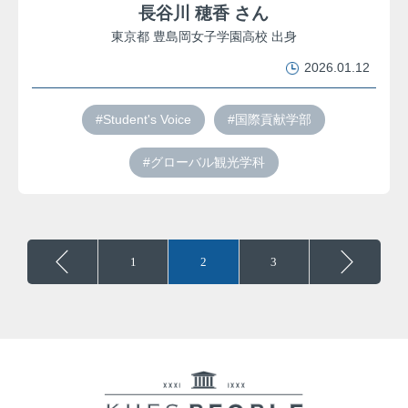
長谷川 穂香 さん
東京都 豊島岡女子学園高校 出身
2026.01.12
#Student's Voice
#国際貢献学部
#グローバル観光学科
1
2
3